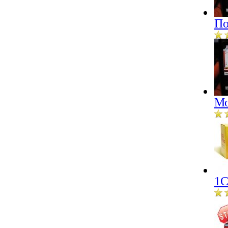
По
Мо
1С