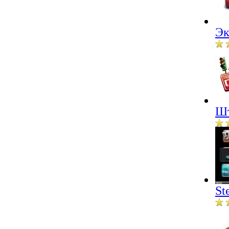
Эк
Шт
St