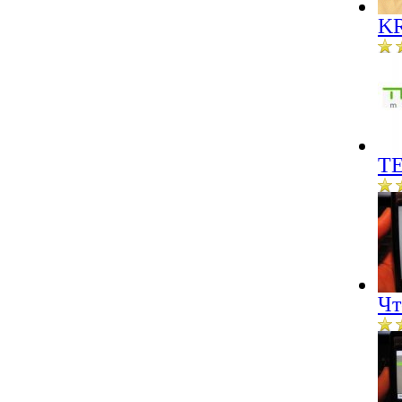
KR
ТЕ
Чт