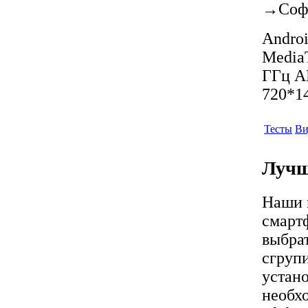
→
Соф
Androi
Media
ГГц A
720*14
Тесты
Ви
Лучш
Наши 
смарт
выбрат
сгрупи
устано
необх