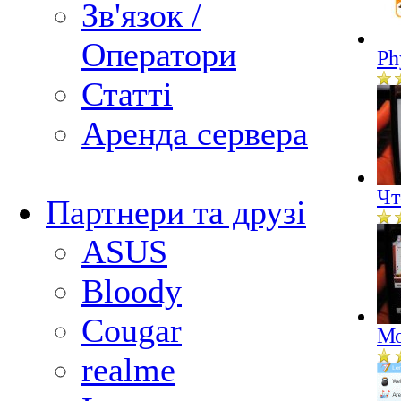
Зв'язок /
Оператори
Ph
Статті
Аренда сервера
Чт
Партнери та друзі
ASUS
Bloody
Cougar
Мо
realme