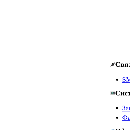
Свя
SM
Сис
За
Фа