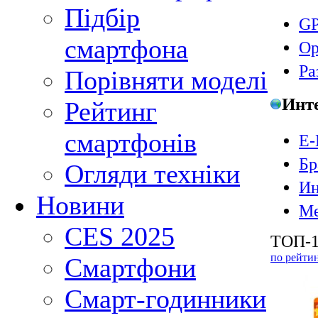
Підбір
GP
смартфона
Ор
Ра
Порівняти моделі
Инт
Рейтинг
смартфонів
E-
Бр
Огляди техніки
Ин
Новини
Ме
CES 2025
ТОП-1
по рейти
Смартфони
Смарт-годинники