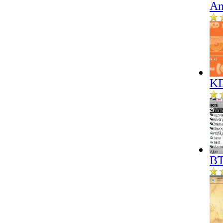
An
KD
BT