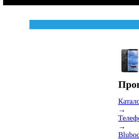
Прог
Катал
→
Телеф
→
Bluboo