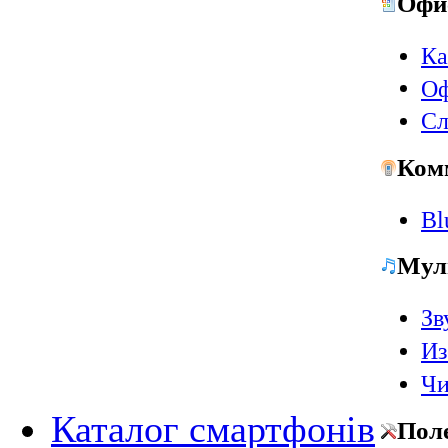
Офи
Ка
Оф
Сл
Ком
Bl
Мул
Зв
Из
Чи
Каталог смартфонів
Пол